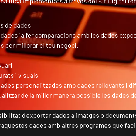
nalítica implementats a través del Kit Digital t
es de dades
 dades ia fer comparacions amb les dades expos
 per millorar el teu negoci.
uari
rats i visuals
dades personalitzades amb dades rellevants i d
ualitzar de la millor manera possible les dades d
ibilitat d’exportar dades a imatges o documents 
’aquestes dades amb altres programes que facis