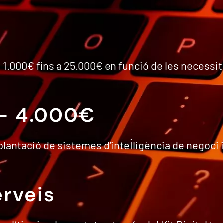
e 1.000€ fins a 25.000€ en funció de les necessit
 – 4.000€
plantació de sistemes d’intel·ligència de negoci 
erveis