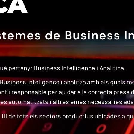
CA
stemes de Business In
què pertany: Business Intelligence i Analítica.
usiness Inteligence i analitza amb els quals mo
t i responsable per ajudar a la correcta presa 
mes automatitzats i altres eines necessàries ad
III de tots els sectors productius ubicades a qua