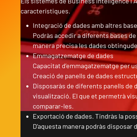
Els sistemes de Business Inteligence i A
característiques.
Integració de dades amb altres bas
Podràs accedir a diferents bases de
manera precisa les dades obtingudes
Emmagatzematge de dades
Capacitat d’emmagatzematge per us
Creació de panells de dades estructu
Disposaràs de diferents panells de 
visualització. El que et permetrà vis
comparar-les.
Exportació de dades. Tindràs la poss
D’aquesta manera podràs disposar d