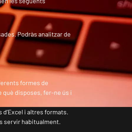
enen les següents
ades. Podràs analitzar de
iferents formes de
e què disposes, fer-ne ús i
d’Excel i altres formats.
 servir habitualment.