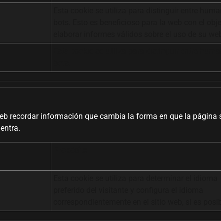
Esta cookie se utiliza para distinguir entre hum
bots. Esto es beneficioso para la web con el obj
elaborar informes válidos sobre el uso de su we
Esta cookie se utiliza para distinguir entre hum
bots.
web recordar información que cambia la forma en que la página 
entra.
Propósito
Esta cookie se utiliza para determinar el idioma
preferido del visitante y configura el idioma
correspondientemente en el sitio web, si es posib