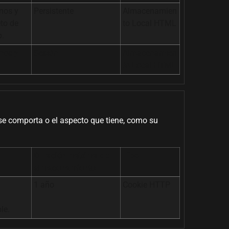
anos y
Persistente
Almacenamien
eto de
to Local HTML
b.
anos y
Sesión
Almacenamien
to Local HTML
se comporta o el aspecto que tiene, como su
Duración máxima de
Tipo
almacenamiento
1 año
Cookie HTTP
le.