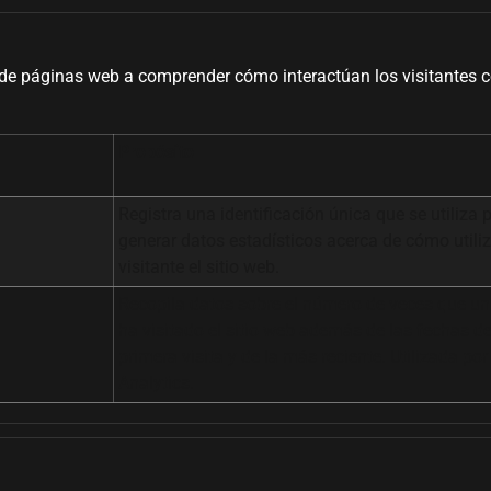
s de páginas web a comprender cómo interactúan los visitantes
Propósito
Registra una identificación única que se utiliza 
generar datos estadísticos acerca de cómo utiliz
visitante el sitio web.
Recopila datos sobre el número de veces que un
ha visitado el sitio web además de las fechas de
primera visita y de la más reciente. Utilizada po
Analytics.