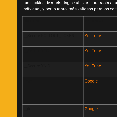
Las cookies de marketing se utilizan para rastrear 
individual, y por lo tanto, más valiosos para los edi
Nombre
Proveedor
__Secure-ROLLOUT_TOKEN
YouTube
__Secure-YEC
YouTube
__Secure-YNID
YouTube
_gat
Google
_gid
Google