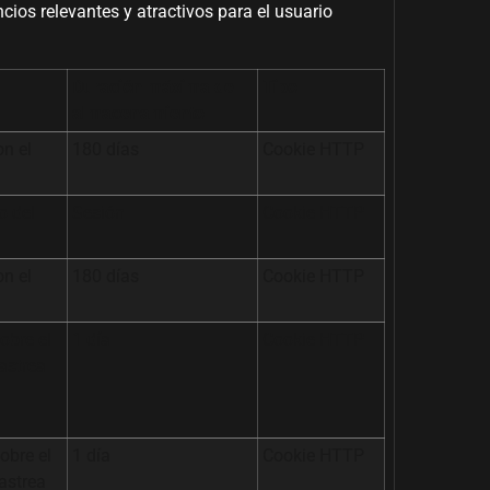
cios relevantes y atractivos para el usuario
Duración máxima de
Tipo
almacenamiento
on el
180 días
Cookie HTTP
o del
Sesión
Cookie HTTP
on el
180 días
Cookie HTTP
obre el
1 día
Cookie HTTP
astrea
obre el
1 día
Cookie HTTP
astrea