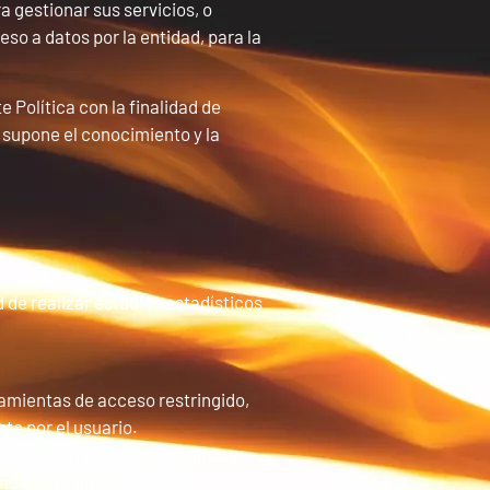
a gestionar sus servicios, o
eso a datos por la entidad, para la
 Política con la finalidad de
s supone el conocimiento y la
d de realizar estudios estadísticos
rramientas de acceso restringido,
te por el usuario.
 las páginas web, los hábitos y
(fundamentalmente, Google