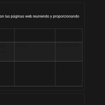
 con las páginas web reuniendo y proporcionando
Duración máxima de
Tipo
almacenamiento
para
2 años
Cookie HTTP
a el
 usuario
2 años
Cookie HTTP
 la
r Google