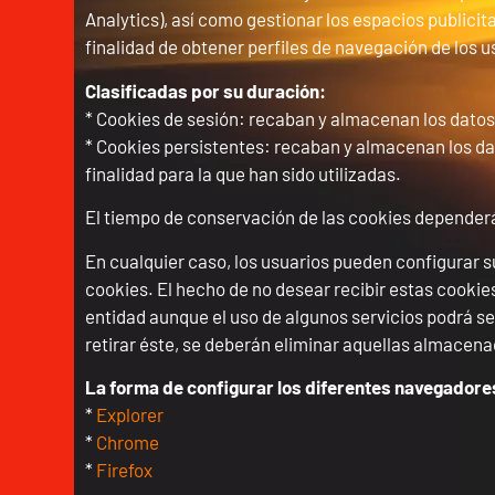
Analytics), así como gestionar los espacios publicit
finalidad de obtener perfiles de navegación de los u
Clasificadas por su duración:
* Cookies de sesión: recaban y almacenan los datos
* Cookies persistentes: recaban y almacenan los dat
finalidad para la que han sido utilizadas.
El tiempo de conservación de las cookies dependerá 
En cualquier caso, los usuarios pueden configurar s
cookies. El hecho de no desear recibir estas cookie
entidad aunque el uso de algunos servicios podrá se
retirar éste, se deberán eliminar aquellas almacenad
La forma de configurar los diferentes navegadores
*
Explorer
*
Chrome
*
Firefox