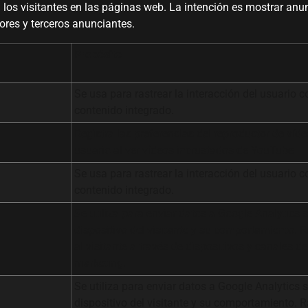
a los visitantes en las páginas web. La intención es mostrar anun
tores y terceros anunciantes.
Propósito
Se usa para rastrear la interacción del usuario c
contenido integrado.
Registra las preferencias del reproductor de víde
usuario al ver vídeos incrustados de YouTube
Se usa para rastrear la interacción del usuario c
contenido integrado.
Se utiliza para enviar datos a Google Analytics s
dispositivo del visitante y su comportamiento. R
al visitante a través de dispositivos y canales de
marketing.
Se utiliza para enviar datos a Google Analytics s
dispositivo del visitante y su comportamiento. R