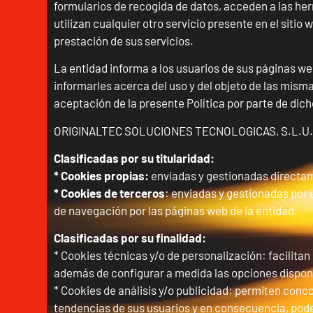
formularios de recogida de datos, acceden a las her
utilizan cualquier otro servicio presente en el sitio
prestación de sus servicios.
La entidad informa a los usuarios de sus páginas web,
informarles acerca del uso y del objeto de las mism
aceptación de la presente Política por parte de dich
ORIGINALTEC SOLUCIONES TECNOLOGICAS, S.L.U. (ORI
Clasificadas por su titularidad:
* Cookies propias:
enviadas y gestionadas directam
* Cookies de terceros
: enviadas y gestionadas por u
de navegación por las páginas web de la entidad.
Clasificadas por su finalidad:
* Cookies técnicas y/o de personalización: facilitan 
además de configurar a medida las opciones disponibl
* Cookies de análisis y/o publicidad: permiten conoc
tendencias de sus usuarios y en consecuencia, pode