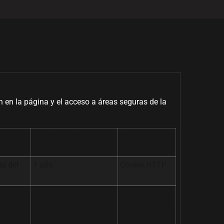
en la página y el acceso a áreas seguras de la
Duración máxima de
Tipo
almacenamiento
es del
1 año
Cookie HTTP
a web. La
Persistente
Almacenamien
ntar o
to Local HTML