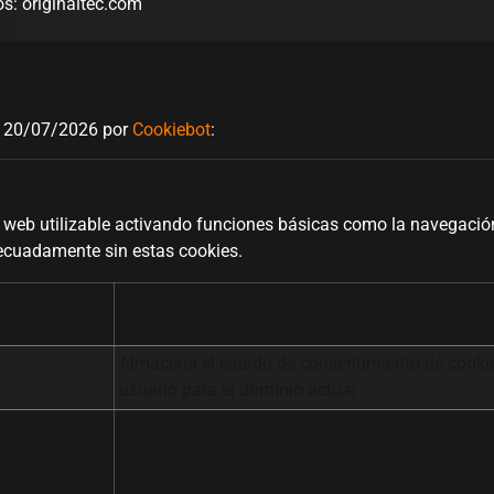
os: originaltec.com
el 20/07/2026 por
Cookiebot
:
web utilizable activando funciones básicas como la navegación 
ecuadamente sin estas cookies.
Propósito
Almacena el estado de consentimiento de cooki
usuario para el dominio actual
Utilizada en relación al tema de Wordpress de l
cookie permite al propietario de la web impleme
cambiar el contenido de la web en tiempo real.