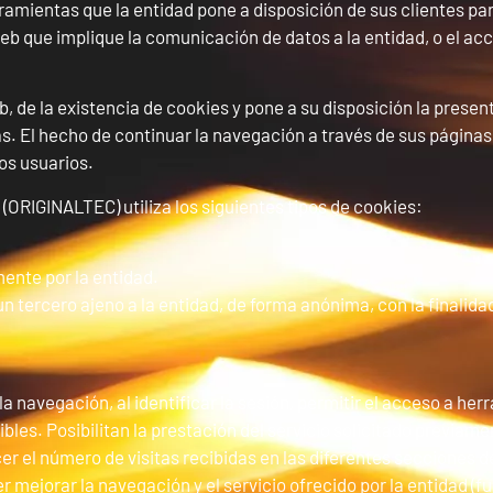
ramientas que la entidad pone a disposición de sus clientes par
 web que implique la comunicación de datos a la entidad, o el acc
 de la existencia de cookies y pone a su disposición la presente
as. El hecho de continuar la navegación a través de sus página
os usuarios.
GINALTEC) utiliza los siguientes tipos de cookies:
ente por la entidad.
n tercero ajeno a la entidad, de forma anónima, con la finalida
la navegación, al identificar la sesión, permitir el acceso a he
es. Posibilitan la prestación del servicio solicitado previamen
er el número de visitas recibidas en las diferentes secciones de
r mejorar la navegación y el servicio ofrecido por la entidad 