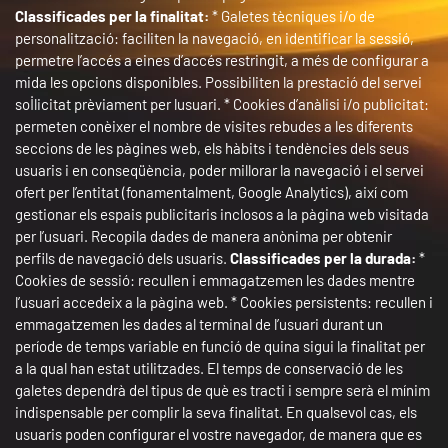
Classificades per la finalitat:
* Galetes tècniques i/o de
personalització: faciliten la navegació, en identificar la sessió,
permetre l’accés a eines d’accés restringit, a més de configurar a
mida les opcions disponibles. Possibiliten la prestació del servei
sol·licitat prèviament per lusuari. * Cookies d’anàlisi i/o publicitat:
permeten conèixer el nombre de visites rebudes a les diferents
seccions de les pàgines web, els hàbits i tendències dels seus
usuaris i en conseqüència, poder millorar la navegació i el servei
ofert per l’entitat (fonamentalment, Google Analytics), així com
gestionar els espais publicitaris inclosos a la pàgina web visitada
per l’usuari. Recopila dades de manera anònima per obtenir
perfils de navegació dels usuaris.
Classificades per la durada:
*
Cookies de sessió: recullen i emmagatzemen les dades mentre
l’usuari accedeix a la pàgina web. * Cookies persistents: recullen i
emmagatzemen les dades al terminal de l’usuari durant un
període de temps variable en funció de quina sigui la finalitat per
a la qual han estat utilitzades. El temps de conservació de les
galetes dependrà del tipus de què es tracti i sempre serà el mínim
indispensable per complir la seva finalitat. En qualsevol cas, els
usuaris poden configurar el vostre navegador, de manera que es