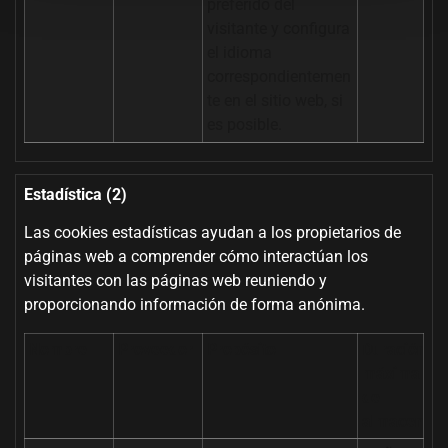
preferido del
visitante y configura
el idioma
correspondientemen
te en el sitio web, si
es posible.
Estadística (2)
Las cookies estadísticas ayudan a los propietarios de
páginas web a comprender cómo interactúan los
visitantes con las páginas web reuniendo y
proporcionando información de forma anónima.
Nombre
Proveedor
Propósito
Duración
máxima
de
almacenam