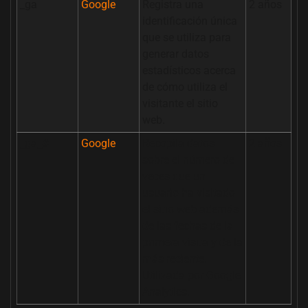
_ga
Google
Registra una
2 años
identificación única
que se utiliza para
generar datos
estadísticos acerca
de cómo utiliza el
visitante el sitio
web.
_ga_#
Google
Recopila datos
2 años
sobre el número de
veces que un
usuario ha visitado
el sitio web además
de las fechas de la
primera visita y de la
más reciente.
Utilizada por Google
Analytics.