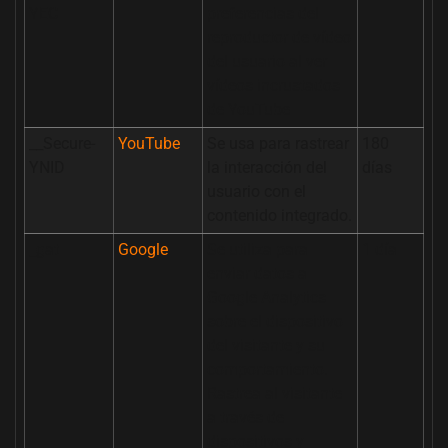
YEC
preferencias del
reproductor de vídeo
del usuario al ver
vídeos incrustados
de YouTube
__Secure-
YouTube
Se usa para rastrear
180
YNID
la interacción del
días
usuario con el
contenido integrado.
_gat
Google
Se utiliza para
1 día
enviar datos a
Google Analytics
sobre el dispositivo
del visitante y su
comportamiento.
Rastrea al visitante
a través de
dispositivos y