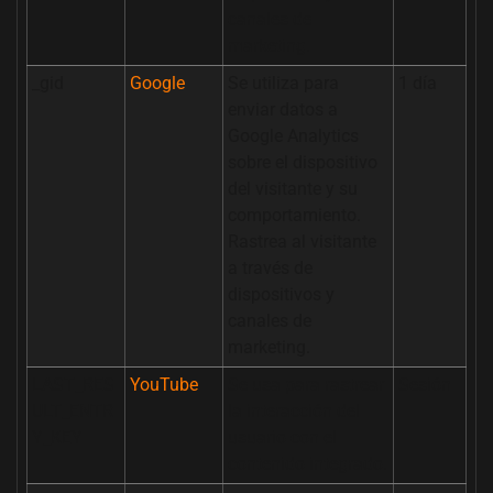
canales de
marketing.
_gid
Google
Se utiliza para
1 día
enviar datos a
Google Analytics
sobre el dispositivo
del visitante y su
comportamiento.
Rastrea al visitante
a través de
dispositivos y
canales de
marketing.
LAST_RES
YouTube
Se usa para rastrear
Sesión
ULT_ENTR
la interacción del
Y_KEY
usuario con el
contenido integrado.