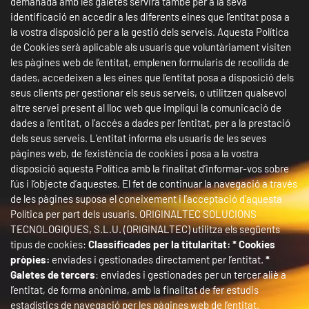
demanada amb les galetes servirà també per a la seva
identificació en accedir a les diferents eines que l’entitat posa a
la vostra disposició per a la gestió dels serveis. Aquesta Política
de Cookies serà aplicable als usuaris que voluntàriament visiten
les pàgines web de l’entitat, emplenen formularis de recollida de
dades, accedeixen a les eines que l’entitat posa a disposició dels
seus clients per gestionar els seus serveis, o utilitzen qualsevol
altre servei present al lloc web que impliqui la comunicació de
dades a l’entitat, o l’accés a dades per l’entitat, per a la prestació
dels seus serveis. L’entitat informa els usuaris de les seves
pàgines web, de l’existència de cookies i posa a la vostra
disposició aquesta Política amb la finalitat d’informar-vos sobre
l’ús i l’objecte d’aquestes. El fet de continuar la navegació a través
de les pàgines suposa el coneixement i l’acceptació d’aquesta
Política per part dels usuaris. ORIGINALTEC SOLUCIONS
TECNOLOGIQUES, S.L.U. (ORIGINALTEC) utilitza els següents
tipus de cookies:
Classificades per la titularitat:
* Cookies
pròpies:
enviades i gestionades directament per l’entitat.
*
Galetes de tercers
: enviades i gestionades per un tercer aliè a
l’entitat, de forma anònima, amb la finalitat de fer estudis
estadístics de navegació per les pàgines web de l’entitat.