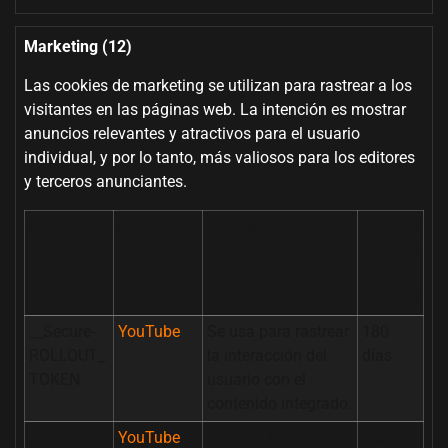
Marketing (12)
Las cookies de marketing se utilizan para rastrear a los
visitantes en las páginas web. La intención es mostrar
anuncios relevantes y atractivos para el usuario
individual, y por lo tanto, más valiosos para los editores
y terceros anunciantes.
Nombre
Proveedor
Propósito
Duración
máxima
de
almacenam
__Secure-
YouTube
Se usa para rastrear
180
ROLLOUT_
la interacción del
días
TOKEN
usuario con el
contenido integrado.
__Secure-
YouTube
Registra las
Sesión