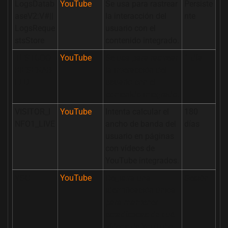
LogsDatab
YouTube
Se usa para rastrear
Persiste
aseV2:V#||
la interacción del
nte
LogsReque
usuario con el
stsStore
contenido integrado.
TESTCOO
YouTube
Se usa para rastrear
1 día
KIESENAB
la interacción del
LED
usuario con el
contenido integrado.
VISITOR_I
YouTube
Intenta calcular el
180
NFO1_LIVE
ancho de banda del
días
usuario en páginas
con vídeos de
YouTube integrados.
YSC
YouTube
Registra una
Sesión
identificación única
para mantener
estadísticas de qué
vídeos de YouTube