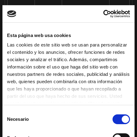
propietario de la
web implementar o
cambiar el
contenido de la web
Esta página web usa cookies
en tiempo real.
Las cookies de este sitio web se usan para personalizar
rc::a
Google
Esta cookie se
Persiste
el contenido y los anuncios, ofrecer funciones de redes
utiliza para
nte
sociales y analizar el tráfico. Además, compartimos
distinguir entre
información sobre el uso que haga del sitio web con
humanos y bots.
nuestros partners de redes sociales, publicidad y análisis
Esto es beneficioso
web, quienes pueden combinarla con otra información
para la web con el
que les haya proporcionado o que hayan recopilado a
objeto de elaborar
partir del uso que haya hecho de sus servicios. Usted
informes válidos
acepta nuestras cookies si continúa utilizando nuestro
sobre el uso de su
sitio web.
web.
Selección
Necesario
de
rc::c
Google
Esta cookie se
Sesión
consentimiento
utiliza para