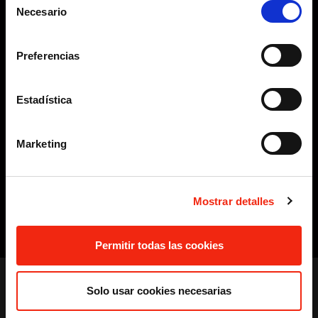
métodos de pago más adecuados para tu tienda online
Necesario
de
según tu sector.
consentimiento
Diseño Responsive
El diseño de la web se realiza bajo la
Preferencias
mentalidad y la estructura mobile-first para que se adapte
a los distintos dispositivos desde los que se puede acceder
a la página web.
Estadística
Accesibilidad
El diseño de la web cumple con los criterios
estándares de conformidad con el nivel AA de la normativa
WCAG-2.1 y permite el acceso de la información a personas
Marketing
con diferentes dificultades sensoriales.
Posicionamiento básico en internet
La página web, su
contenido y estructura está preparado para ser indexado
por los buscadores mediante la inclusión de los metadatos
Mostrar detalles
adecuados.
Autogestionable
Se incluye un sistema que permite
autogestionar la web, añadir y modificar contenido por ti
Permitir todas las cookies
mismo.
Formas de envío
Configuración de los sistemas de envío
Solo usar cookies necesarias
integrados en el flujo de trabajo de envío de productos
digital y físico de la tienda.