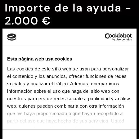
Importe de la ayuda -
2.000 €
La ayuda máxima que puede recibirse para la creación y el
mantenimiento de una página web es de 2.000€
Funcionalidades y
Esta página web usa cookies
servicios
Las cookies de este sitio web se usan para personalizar
el contenido y los anuncios, ofrecer funciones de redes
sociales y analizar el tráfico. Además, compartimos
La Tienda online que se crea a través del Kit Digital tiene las
información sobre el uso que haga del sitio web con
siguientes características.
nuestros partners de redes sociales, publicidad y análisis
Creación de la tienda online o E-Commerce y alta del
web, quienes pueden combinarla con otra información
catálogo de productos
Tienda online donde exponer tu
que les haya proporcionado o que hayan recopilado a
catálogo de productos con su información y
partir del uso que haya hecho de sus servicios. Usted
características. Se incluye la subida de todos los productos
acepta nuestras cookies si continúa utilizando nuestro
siempre que éstos se entreguen en formato compatible.
sitio web.
Métodos de pago
Configuración e integración de los
Selección